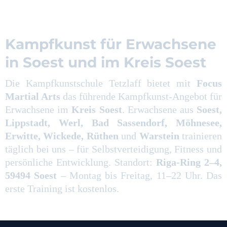
Kampfkunst für Erwachsene
in Soest und im Kreis Soest
Die Kampfkunstschule Tetzlaff bietet mit
Focus
Martial Arts
das führende Kampfkunst-Angebot für
Erwachsene im
Kreis Soest
. Erwachsene aus
Soest,
Lippstadt, Werl, Bad Sassendorf, Möhnesee,
Erwitte, Wickede, Rüthen
und
Warstein
trainieren
täglich bei uns – für Selbstverteidigung, Fitness und
persönliche Entwicklung. Standort:
Riga-Ring 2–4,
59494 Soest
– Montag bis Freitag, 11–22 Uhr. Das
erste Training ist kostenlos.